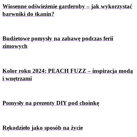
Wiosenne odświeżenie garderoby – jak wykorzystać
barwniki do tkanin?
Budżetowe pomysły na zabawę podczas ferii
zimowych
Kolor roku 2024: PEACH FUZZ – inspiracja modą
i wnętrzami
Pomysły na prezenty DIY pod choinkę
Rękodzieło jako sposób na życie