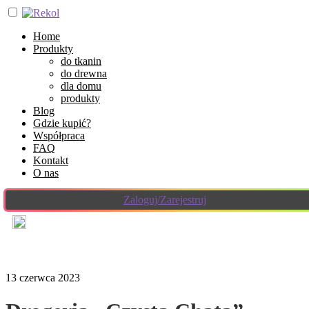
Home
Produkty
do tkanin
do drewna
dla domu
produkty
Blog
Gdzie kupić?
Współpraca
FAQ
Kontakt
O nas
Zaloguj/Zarejestruj
13 czerwca 2023