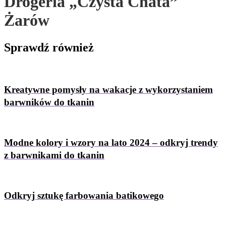
Drogeria „Czysta Chata”
Żarów
Sprawdź
również
Kreatywne pomysły na wakacje z wykorzystaniem
barwników do tkanin
Modne kolory i wzory na lato 2024 – odkryj trendy
z barwnikami do tkanin
Odkryj sztukę farbowania batikowego