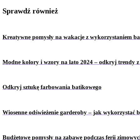
Sprawdź
również
Kreatywne pomysły na wakacje z wykorzystaniem b
Modne kolory i wzory na lato 2024 – odkryj trendy 
Odkryj sztukę farbowania batikowego
Wiosenne odświeżenie garderoby – jak wykorzystać 
Budżetowe pomysły na zabawę podczas ferii zimowy