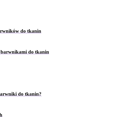
arwników do tkanin
z barwnikami do tkanin
barwniki do tkanin?
ch