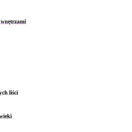
 wnętrzami
ch liści
wieki