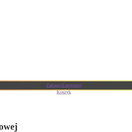
Zaloguj/Zarejestruj
Koszyk
owej