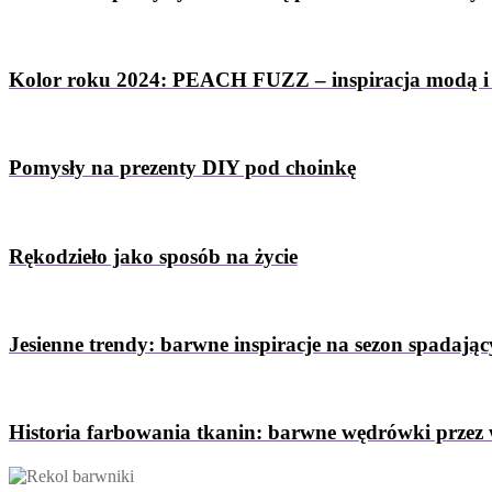
Kolor roku 2024: PEACH FUZZ – inspiracja modą i
Pomysły na prezenty DIY pod choinkę
Rękodzieło jako sposób na życie
Jesienne trendy: barwne inspiracje na sezon spadający
Historia farbowania tkanin: barwne wędrówki przez 