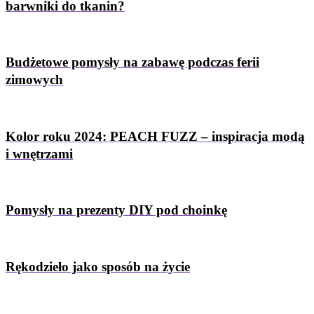
barwniki do tkanin?
Budżetowe pomysły na zabawę podczas ferii
zimowych
Kolor roku 2024: PEACH FUZZ – inspiracja modą
i wnętrzami
Pomysły na prezenty DIY pod choinkę
Rękodzieło jako sposób na życie