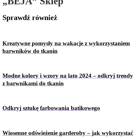
„BEJA” Sklep
Sprawdź
również
Kreatywne pomysły na wakacje z wykorzystaniem
barwników do tkanin
Modne kolory i wzory na lato 2024 – odkryj trendy
z barwnikami do tkanin
Odkryj sztukę farbowania batikowego
Wiosenne odświeżenie garderoby – jak wykorzystać