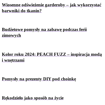
Wiosenne odświeżenie garderoby – jak wykorzystać
barwniki do tkanin?
Budżetowe pomysły na zabawę podczas ferii
zimowych
Kolor roku 2024: PEACH FUZZ – inspiracja modą
i wnętrzami
Pomysły na prezenty DIY pod choinkę
Rękodzieło jako sposób na życie