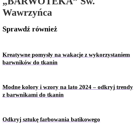
„BARWOTEKA” Św.
Wawrzyńca
Sprawdź
również
Kreatywne pomysły na wakacje z wykorzystaniem
barwników do tkanin
Modne kolory i wzory na lato 2024 – odkryj trendy
z barwnikami do tkanin
Odkryj sztukę farbowania batikowego