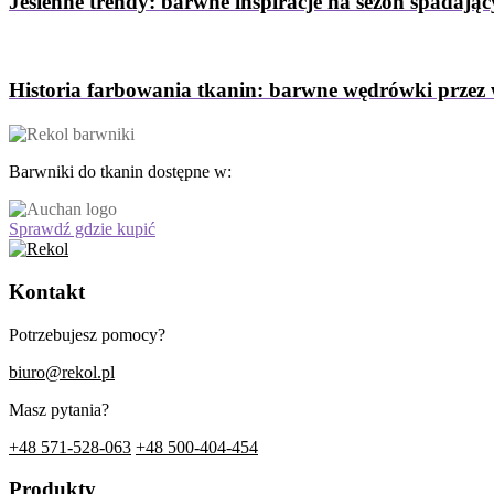
Jesienne trendy: barwne inspiracje na sezon spadający
Historia farbowania tkanin: barwne wędrówki przez 
Barwniki do tkanin dostępne w:
Sprawdź gdzie kupić
Kontakt
Potrzebujesz pomocy?
biuro@rekol.pl
Masz pytania?
+48 571-528-063
+48 500-404-454
Produkty