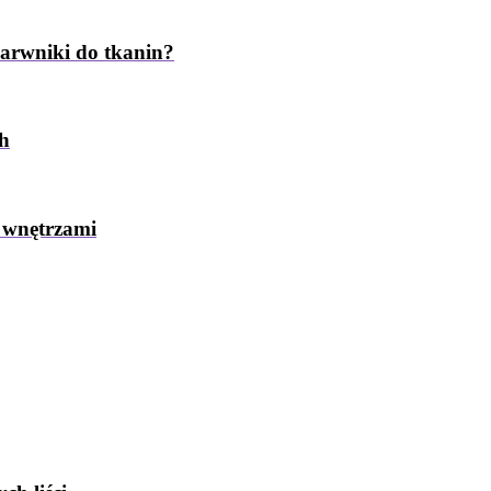
barwniki do tkanin?
ch
 wnętrzami