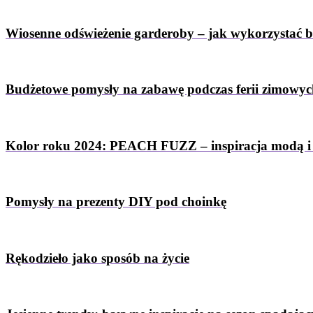
Wiosenne odświeżenie garderoby – jak wykorzystać 
Budżetowe pomysły na zabawę podczas ferii zimowy
Kolor roku 2024: PEACH FUZZ – inspiracja modą i
Pomysły na prezenty DIY pod choinkę
Rękodzieło jako sposób na życie