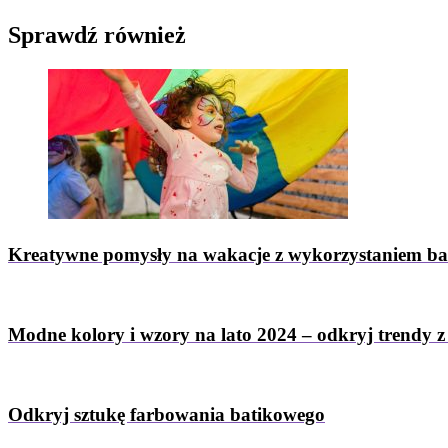
Sprawdź
również
Kreatywne pomysły na wakacje z wykorzystaniem b
Modne kolory i wzory na lato 2024 – odkryj trendy 
Odkryj sztukę farbowania batikowego