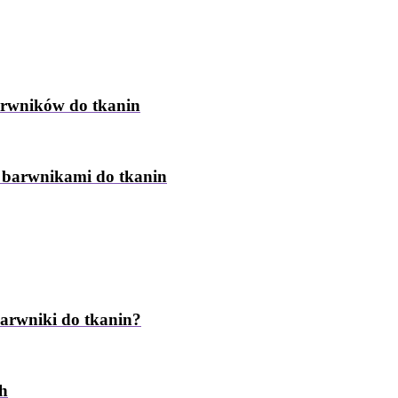
arwników do tkanin
z barwnikami do tkanin
barwniki do tkanin?
ch