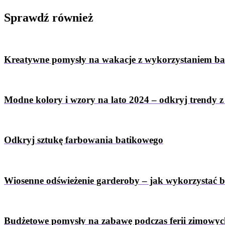
Sprawdź
również
Kreatywne pomysły na wakacje z wykorzystaniem b
Modne kolory i wzory na lato 2024 – odkryj trendy 
Odkryj sztukę farbowania batikowego
Wiosenne odświeżenie garderoby – jak wykorzystać 
Budżetowe pomysły na zabawę podczas ferii zimowy