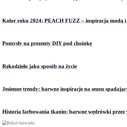
Kolor roku 2024: PEACH FUZZ – inspiracja modą i
Pomysły na prezenty DIY pod choinkę
Rękodzieło jako sposób na życie
Jesienne trendy: barwne inspiracje na sezon spadający
Historia farbowania tkanin: barwne wędrówki przez 