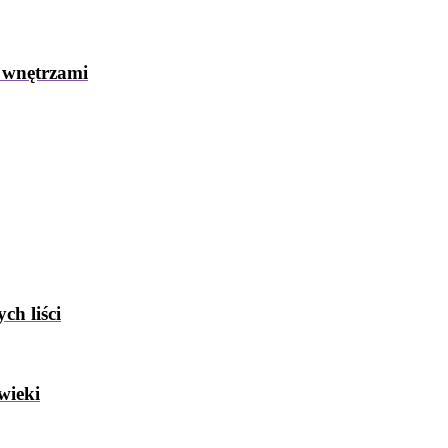
 wnętrzami
ch liści
wieki