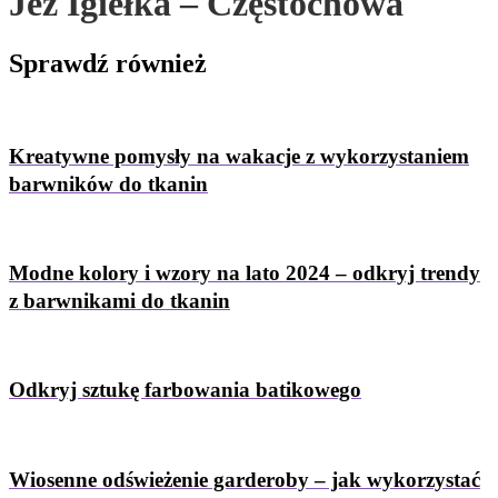
Jeż Igiełka – Częstochowa
Sprawdź
również
Kreatywne pomysły na wakacje z wykorzystaniem
barwników do tkanin
Modne kolory i wzory na lato 2024 – odkryj trendy
z barwnikami do tkanin
Odkryj sztukę farbowania batikowego
Wiosenne odświeżenie garderoby – jak wykorzystać