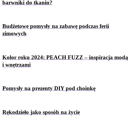
barwniki do tkanin?
Budżetowe pomysły na zabawę podczas ferii
zimowych
Kolor roku 2024: PEACH FUZZ – inspiracja modą
i wnętrzami
Pomysły na prezenty DIY pod choinkę
Rękodzieło jako sposób na życie