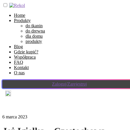
Home
Produkty
do tkanin
do drewna
dla domu
produkty
Blog
Gdzie kupić?
Współpraca
FAQ
Kontakt
O nas
Zaloguj/Zarejestruj
6 marca 2023