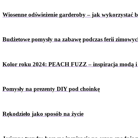
Wiosenne odświeżenie garderoby – jak wykorzystać 
Budżetowe pomysły na zabawę podczas ferii zimowy
Kolor roku 2024: PEACH FUZZ – inspiracja modą i
Pomysły na prezenty DIY pod choinkę
Rękodzieło jako sposób na życie