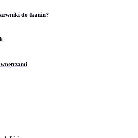
barwniki do tkanin?
ch
 wnętrzami