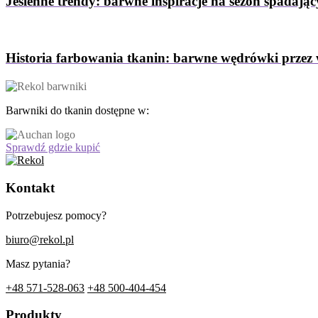
Jesienne trendy: barwne inspiracje na sezon spadający
Historia farbowania tkanin: barwne wędrówki przez 
Barwniki do tkanin dostępne w:
Sprawdź gdzie kupić
Kontakt
Potrzebujesz pomocy?
biuro@rekol.pl
Masz pytania?
+48 571-528-063
+48 500-404-454
Produkty