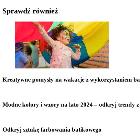
Sprawdź
również
Kreatywne pomysły na wakacje z wykorzystaniem b
Modne kolory i wzory na lato 2024 – odkryj trendy 
Odkryj sztukę farbowania batikowego