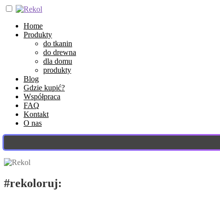
Home
Produkty
do tkanin
do drewna
dla domu
produkty
Blog
Gdzie kupić?
Współpraca
FAQ
Kontakt
O nas
#rekoloruj:
stylizuj, dekoruj!