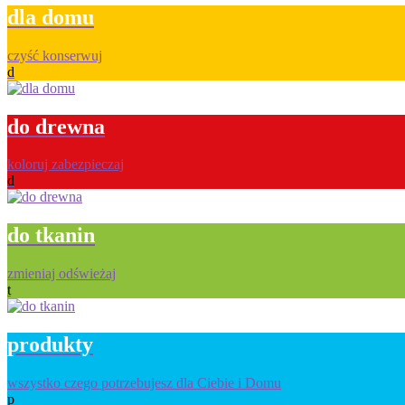
dla domu
czyść konserwuj
d
do drewna
koloruj zabezpieczaj
d
do tkanin
zmieniaj odświeżaj
t
produkty
wszystko czego potrzebujesz dla Ciebie i Domu
p