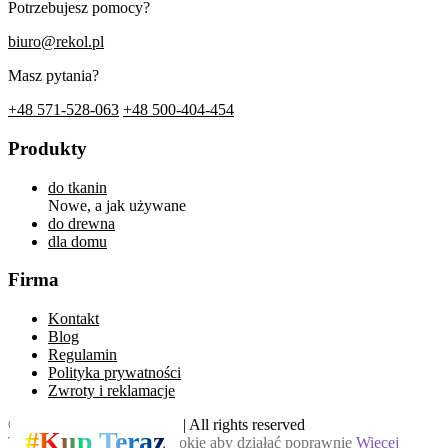
Potrzebujesz pomocy?
biuro@rekol.pl
Masz pytania?
+48 571-528-063
+48 500-404-454
Produkty
do tkanin
Nowe, a jak używane
do drewna
dla domu
Firma
Kontakt
Blog
Regulamin
Polityka prywatności
Zwroty i reklamacje
© TRIMNOS Sp. J. | 2026 | All rights reserved
#Kup Teraz
Ta strona używa plików cookie aby działać poprawnie
Więcej