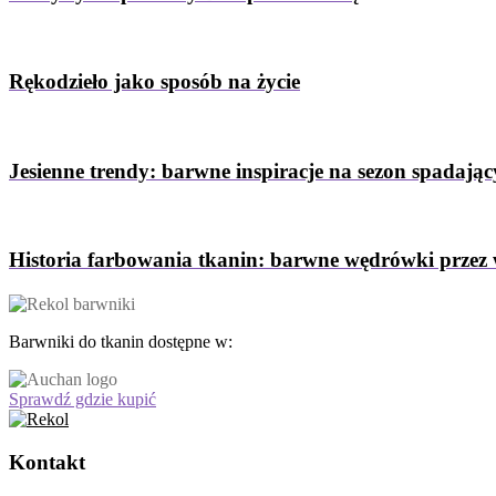
Rękodzieło jako sposób na życie
Jesienne trendy: barwne inspiracje na sezon spadający
Historia farbowania tkanin: barwne wędrówki przez 
Barwniki do tkanin dostępne w:
Sprawdź gdzie kupić
Kontakt