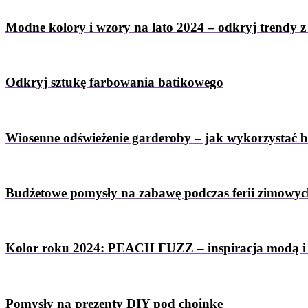
Modne kolory i wzory na lato 2024 – odkryj trendy 
Odkryj sztukę farbowania batikowego
Wiosenne odświeżenie garderoby – jak wykorzystać 
Budżetowe pomysły na zabawę podczas ferii zimowy
Kolor roku 2024: PEACH FUZZ – inspiracja modą i
Pomysły na prezenty DIY pod choinkę