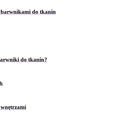
z barwnikami do tkanin
barwniki do tkanin?
ch
 wnętrzami