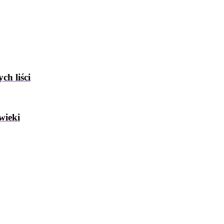
ch liści
wieki