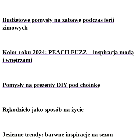
Budżetowe pomysły na zabawę podczas ferii
zimowych
Kolor roku 2024: PEACH FUZZ – inspiracja modą
i wnętrzami
Pomysły na prezenty DIY pod choinkę
Rękodzieło jako sposób na życie
Jesienne trendy: barwne inspiracje na sezon