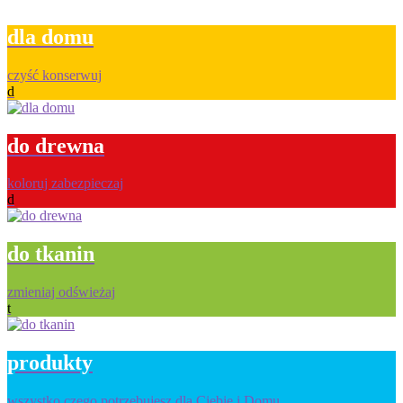
dla domu
czyść konserwuj
d
do drewna
koloruj zabezpieczaj
d
do tkanin
zmieniaj odświeżaj
t
produkty
wszystko czego potrzebujesz dla Ciebie i Domu