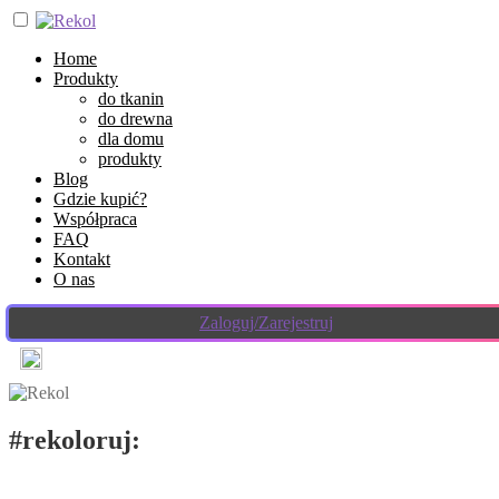
Home
Produkty
do tkanin
do drewna
dla domu
produkty
Blog
Gdzie kupić?
Współpraca
FAQ
Kontakt
O nas
Zaloguj/Zarejestruj
#rekoloruj:
stylizuj, dekoruj!