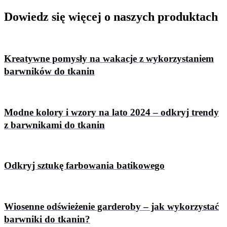
Dowiedz się więcej
o naszych produktach
Kreatywne pomysły na wakacje z wykorzystaniem
barwników do tkanin
Modne kolory i wzory na lato 2024 – odkryj trendy
z barwnikami do tkanin
Odkryj sztukę farbowania batikowego
Wiosenne odświeżenie garderoby – jak wykorzystać
barwniki do tkanin?