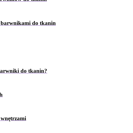
z barwnikami do tkanin
barwniki do tkanin?
ch
 wnętrzami