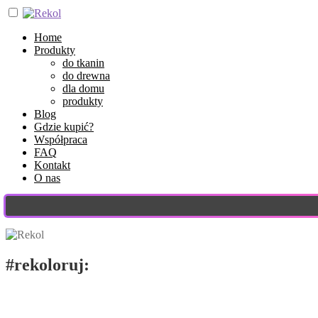
Home
Produkty
do tkanin
do drewna
dla domu
produkty
Blog
Gdzie kupić?
Współpraca
FAQ
Kontakt
O nas
#rekoloruj:
stylizuj, dekoruj!