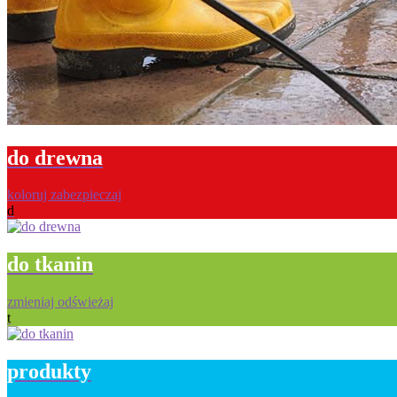
do drewna
koloruj zabezpieczaj
d
do tkanin
zmieniaj odświeżaj
t
produkty