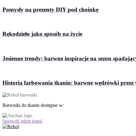
Pomysły na prezenty DIY pod choinkę
Rękodzieło jako sposób na życie
Jesienne trendy: barwne inspiracje na sezon spadający
Historia farbowania tkanin: barwne wędrówki przez 
Barwniki do tkanin dostępne w:
Sprawdź gdzie kupić