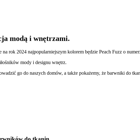
ja modą i wnętrzami.
, że na rok 2024 najpopularniejszym kolorem będzie Peach Fuzz o nume
iłośników mody i designu wnętrz.
prowadzić go do naszych domów, a także pokażemy, że barwniki do tk
arwników do tkanin