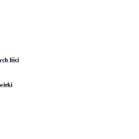
ch liści
wieki