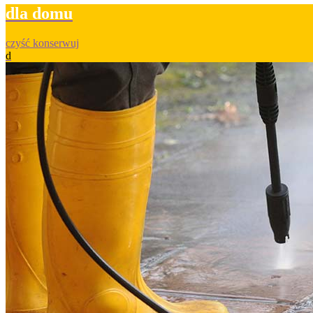
dla domu
czyść konserwuj
d