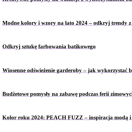
Modne kolory i wzory na lato 2024 – odkryj trendy 
Odkryj sztukę farbowania batikowego
Wiosenne odświeżenie garderoby – jak wykorzystać 
Budżetowe pomysły na zabawę podczas ferii zimowy
Kolor roku 2024: PEACH FUZZ – inspiracja modą i