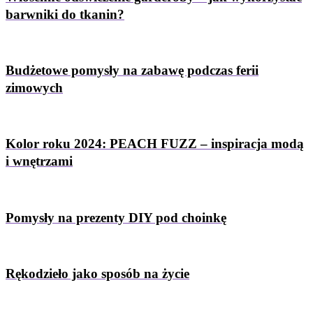
barwniki do tkanin?
Budżetowe pomysły na zabawę podczas ferii
zimowych
Kolor roku 2024: PEACH FUZZ – inspiracja modą
i wnętrzami
Pomysły na prezenty DIY pod choinkę
Rękodzieło jako sposób na życie