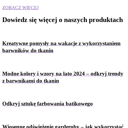
ZOBACZ WIĘCEJ
Dowiedz się więcej
o naszych produktach
Kreatywne pomysły na wakacje z wykorzystaniem
barwników do tkanin
Modne kolory i wzory na lato 2024 – odkryj trendy
z barwnikami do tkanin
Odkryj sztukę farbowania batikowego
Wiosenne odświeżenie garderoby – jak wykorzystać