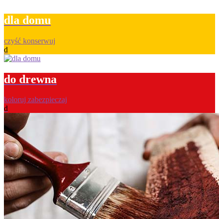
dla domu
czyść konserwuj
d
do drewna
koloruj zabezpieczaj
d