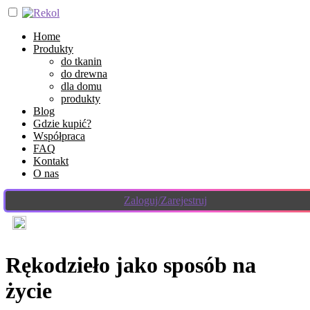
Home
Produkty
do tkanin
do drewna
dla domu
produkty
Blog
Gdzie kupić?
Współpraca
FAQ
Kontakt
O nas
Zaloguj/Zarejestruj
Rękodzieło jako sposób na
życie