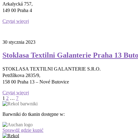
Arkalycká 757,
149 00 Praha 4
Czytaj więcej
30 stycznia 2023
Stoklasa Textilni Galanterie Praha 13 But
STOKLASA TEXTILNI GALANTERIE S.R.O.
Petržílkova 2835/9,
158 00 Praha 13 – Nové Butovice
Czytaj więcej
Stronicowanie
1
2
…
7
wpisów
Barwniki do tkanin dostępne w:
Sprawdź gdzie kupić