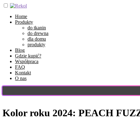
Home
Produkty
do tkanin
do drewna
dla domu
produkty
Blog
Gdzie kupić?
Współpraca
FAQ
Kontakt
O nas
Kolor roku 2024: PEACH FUZZ 