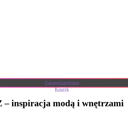
Zaloguj/Zarejestruj
Koszyk
– inspiracja modą i wnętrzami