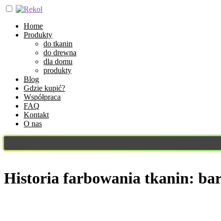
Home
Produkty
do tkanin
do drewna
dla domu
produkty
Blog
Gdzie kupić?
Współpraca
FAQ
Kontakt
O nas
Historia farbowania tkanin: ba