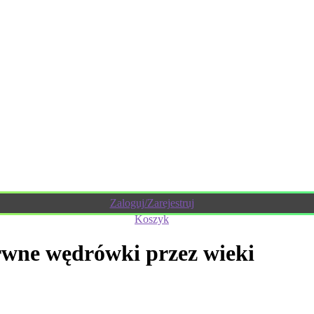
Zaloguj/Zarejestruj
Koszyk
rwne wędrówki przez wieki